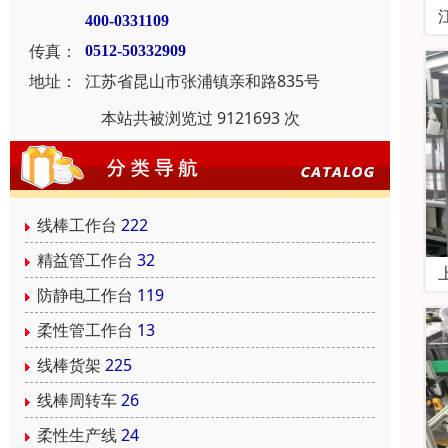
400-0331109
传真：
0512-50332909
地址：
江苏省昆山市张浦镇亲和路835号
本站共被浏览过 9121693 次
线棒工作台
222
精益管工作台
32
防静电工作台
119
柔性管工作台
13
线棒货架
225
线棒周转车
26
柔性生产线
24