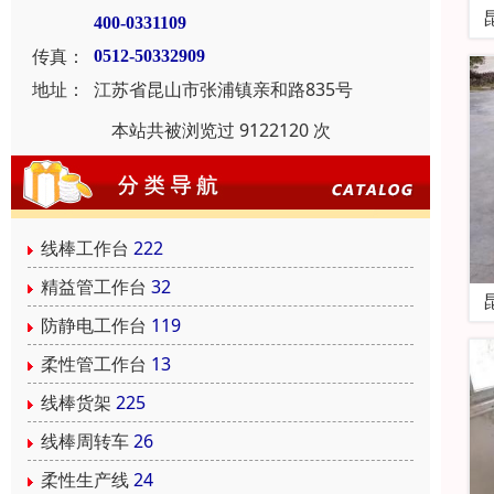
400-0331109
传真：
0512-50332909
地址：
江苏省昆山市张浦镇亲和路835号
本站共被浏览过 9122120 次
线棒工作台
222
精益管工作台
32
防静电工作台
119
柔性管工作台
13
线棒货架
225
线棒周转车
26
柔性生产线
24