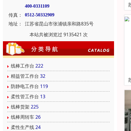
400-0331109
传真：
0512-50332909
地址：
江苏省昆山市张浦镇亲和路835号
本站共被浏览过 9135421 次
线棒工作台
222
精益管工作台
32
防静电工作台
119
柔性管工作台
13
线棒货架
225
线棒周转车
26
柔性生产线
24