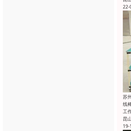
22-
苏
线
工
昆
19-