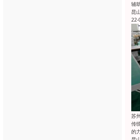
辅
昆
22-
苏
传
的
昆