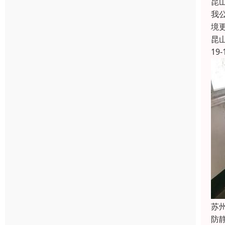
昆
我
境
昆
19-
苏
防