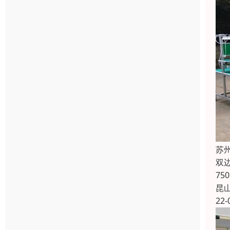
苏
双
75
昆
22-