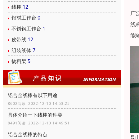
线棒
12
广
铝材工作台
0
线
不锈钢工作台
1
能
皮带线
12
组装线体
7
物料架
5
铝合金线棒有以下用途
8602阅读 2022-12-10 14:53:25
具体介绍一下线棒的种类
8491阅读 2022-12-10 14:49:51
铝合金线棒的特点
昆