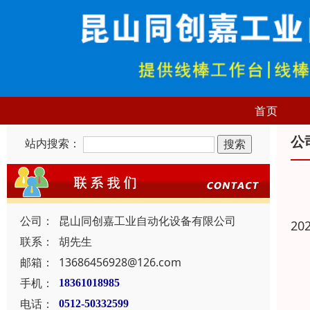
首页
公
站内搜索：
公司：
昆山同创嘉工业自动化设备有限公司
20
联系：
胡先生
邮箱：
13686456928@126.com
手机：
18361018985
电话：
0512-50332599