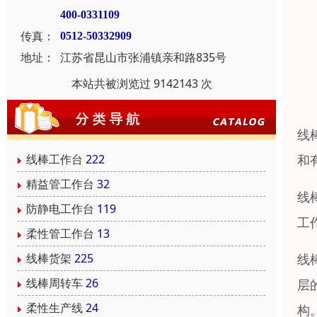
400-0331109
传真：
0512-50332909
地址：
江苏省昆山市张浦镇亲和路835号
本站共被浏览过 9142143 次
线
和
线棒工作台
222
精益管工作台
32
线
防静电工作台
119
工
柔性管工作台
13
线
线棒货架
225
线棒周转车
26
层
柔性生产线
24
构