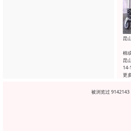
昆
线
棉
昆
14-
更
被浏览过 91421