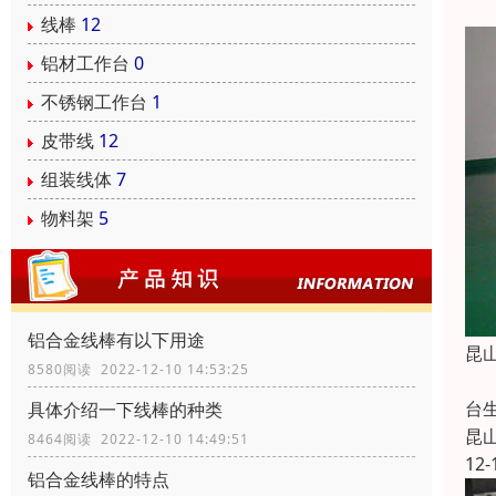
线棒
12
铝材工作台
0
不锈钢工作台
1
皮带线
12
组装线体
7
物料架
5
铝合金线棒有以下用途
昆
8580阅读 2022-12-10 14:53:25
昆
台
具体介绍一下线棒的种类
昆
8464阅读 2022-12-10 14:49:51
12-
铝合金线棒的特点