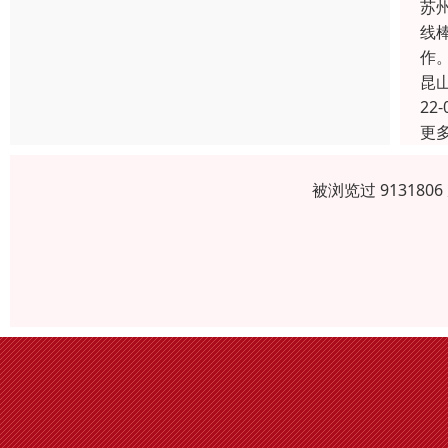
苏
线
作
昆
22-
更
被浏览过 91318