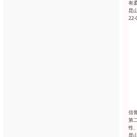
有
昆
22-
信
第
性
昆