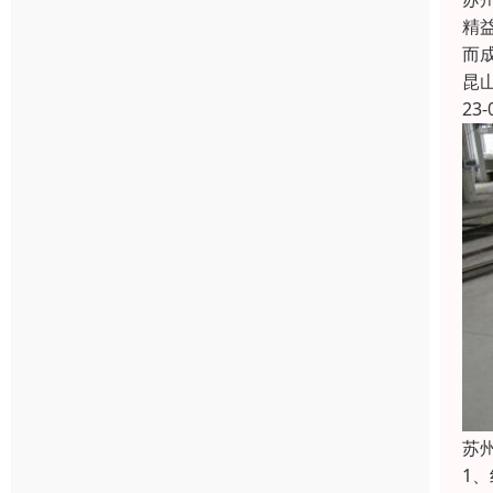
精
而
昆
23-
苏
1