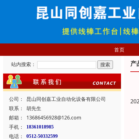
首页
产
站内搜索：
公司：
昆山同创嘉工业自动化设备有限公司
20
联系：
胡先生
邮箱：
13686456928@126.com
手机：
18361018985
电话：
0512-50332599