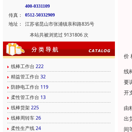
400-0331109
传真：
0512-50332909
地址：
江苏省昆山市张浦镇亲和路835号
本站共被浏览过 9131806 次
价
线棒工作台
222
线
精益管工作台
32
要
防静电工作台
119
开
柔性管工作台
13
由
线棒货架
225
线棒周转车
26
出
柔性生产线
24
间