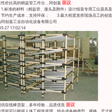
面议
售性价比高的精益管工作台，同创嘉
.标准的材料（精益管、接头及附件）设计组装专用工位器具及
，节约生产成本，支持环保； 3.最大程度发挥现场员工的创
山同创嘉工业自动化设备有限公司
03-27 17:02:14
面议
州供应线棒货架，多年经验，品质优良
棒货架可以根据人体工程学原理，组合成各种类型，规格，尺寸