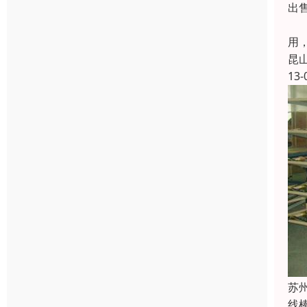
出
1
用
昆
13-
苏
线