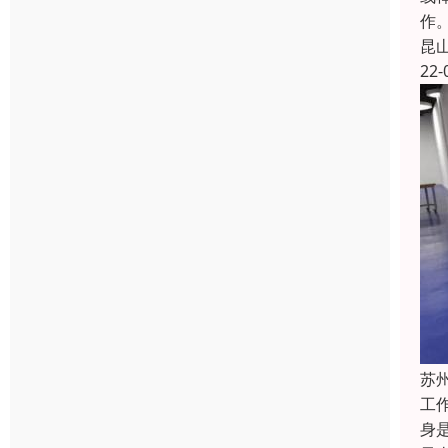
作
昆
22-
苏
工
身