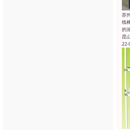
苏
线
的
昆
22-