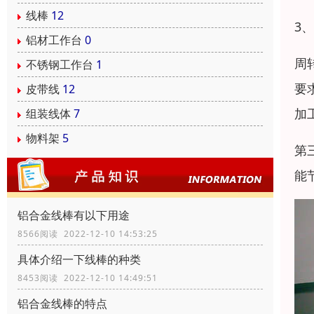
线棒
12
3
铝材工作台
0
周
不锈钢工作台
1
要
皮带线
12
加
组装线体
7
物料架
5
第
能
铝合金线棒有以下用途
8566阅读 2022-12-10 14:53:25
具体介绍一下线棒的种类
8453阅读 2022-12-10 14:49:51
铝合金线棒的特点