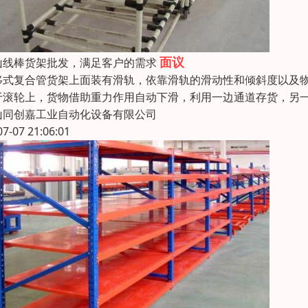
面议
山线棒货架批发，满足客户的需求
移式复合管货架上面装有滑轨，依靠滑轨的滑动性和倾斜度以及
于滚轮上，货物借助重力作用自动下滑，利用一边通道存货，另
山同创嘉工业自动化设备有限公司
07-07 21:06:01