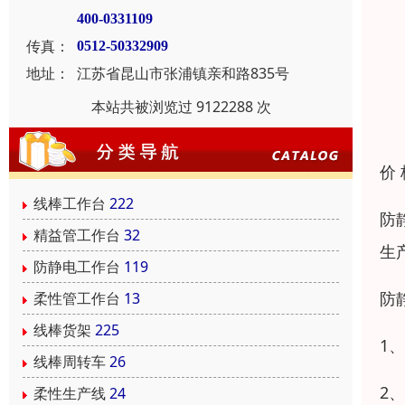
400-0331109
传真：
0512-50332909
地址：
江苏省昆山市张浦镇亲和路835号
本站共被浏览过 9122288 次
价
线棒工作台
222
防
精益管工作台
32
生
防静电工作台
119
防
柔性管工作台
13
线棒货架
225
1
线棒周转车
26
2
柔性生产线
24